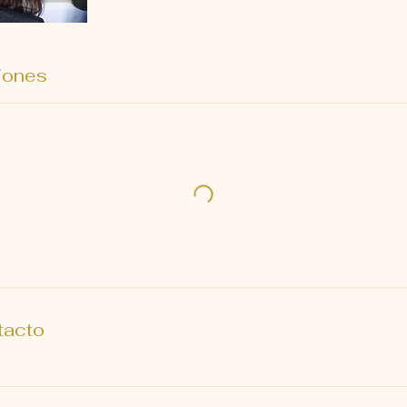
iones
tacto