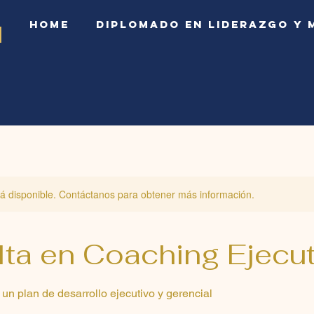
home
Diplomado en Liderazgo y 
1
stá disponible. Contáctanos para obtener más información.
ta en Coaching Ejecut
n plan de desarrollo ejecutivo y gerencial