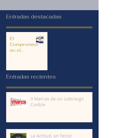
Entradas destacadas
El
Compromiso
en el
Liderazgo
Entradas recientes
9 Marcas de un Liderazgo
Creíble
La Actitud, un factor