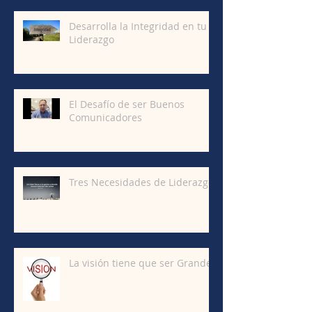
Desarrolla la Integridad en tu
Liderazgo
El Desafío de ser Buenos
Comunicadores
Tres Necesidades de Liderazgo
La visión tiene que ser Grande