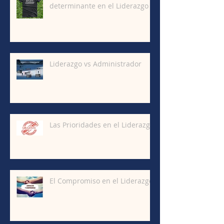
determinante en el Liderazgo
Liderazgo vs Administrador
Las Prioridades en el Liderazgo
El Compromiso en el Liderazgo